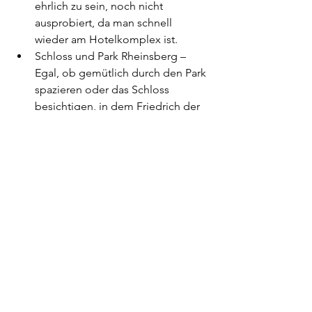
ehrlich zu sein, noch nicht 
ausprobiert, da man schnell 
wieder am Hotelkomplex ist.
Schloss und Park Rheinsberg – 
Egal, ob gemütlich durch den Park 
spazieren oder das Schloss 
besichtigen, in dem Friedrich der 
Große zu seiner Zeit als Kronprinz 
seine glücklichsten Tage verlebte: 
Mit seiner Lage am Grienericksee 
gilt das Schloss als eines der 
schönsten in Brandenburg. Die 
gesamte Anlage ist barrierefrei 
zugänglich und auf jeden Fall 
einen Besuch wert.
Hafendorf Rheinsberg – Auch die 
malerischen Ferienhäuser direkt 
am See sollte man als Tourist nicht 
verpassen. Vom Steg aus kann 