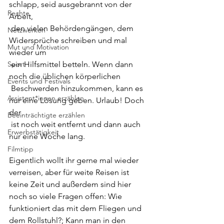
schlapp, seid ausgebrannt von der 
Rechte
Arbeit,
 den vielen Behördengängen, dem 
Netzwerken
Widersprüche schreiben und mal 
Mut und Motivation
wieder um
Sport
 ein Hilfsmittel betteln. Wenn dann 
noch die üblichen körperlichen
Events und Festivals
 Beschwerden hinzukommen, kann es 
Assistent*innen erzählen
nur eine Lösung geben. Urlaub! Doch 
der
Beeinträchtigte erzählen
 ist noch weit entfernt und dann auch 
Erwerbstätigkeit
nur eine Woche lang.
Filmtipp
Eigentlich wollt ihr gerne mal wieder 
verreisen, aber für weite Reisen ist 
keine Zeit und außerdem sind hier 
noch so viele Fragen offen: Wie 
funktioniert das mit dem Fliegen und
dem Rollstuhl?; Kann man in den 