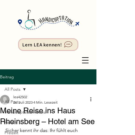
Lern LEA kennen!
Beitrag
All Posts
lea42502
All Posts
26. Juli 2023
4 Min. Lesezeit
Meine Reise ins Haus
Handicaptation-News
Rheinsberg – Hotel am See
Reisen
Sicher kennt ihr das: Ihr fühlt euch 
Freizeit