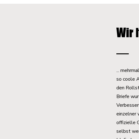
Wir 
... mehrma
so coole A
den Rollst
Briefe wur
Verbesser
einzelner 
offizielle
selbst wen