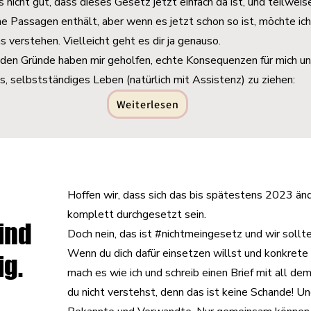
es nicht gut, dass dieses Gesetz jetzt einfach da ist, und teilweise
e Passagen enthält, aber wenn es jetzt schon so ist, möchte ich
 verstehen. Vielleicht geht es dir ja genauso.
nden Gründe haben mir geholfen, echte Konsequenzen für mich u
s, selbstständiges Leben (natürlich mit Assistenz) zu ziehen:
Weiterlesen
Hoffen wir, dass sich das bis spätestens 2023 än
komplett durchgesetzt sein.
ind
Doch nein, das ist #nichtmeingesetz und wir sollte
Wenn du dich dafür einsetzen willst und konkrete
ig.
mach es wie ich und schreib einen Brief mit all dem
du nicht verstehst, denn das ist keine Schande! Un