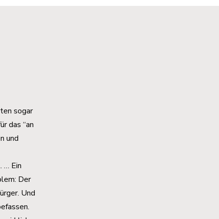
eten sogar
ür das “an
en und
 … Ein
blem: Der
ürger. Und
befassen.