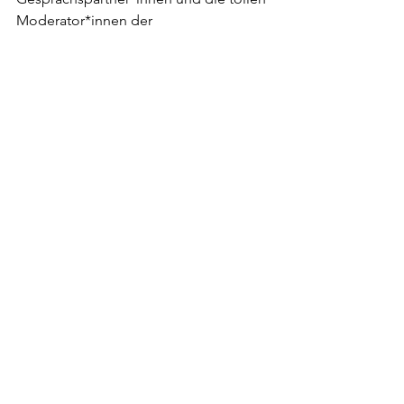
Moderator*innen der 
Festivalgespräche. Ein großer Dank 
geht auch an meinen lieben Freund 
Paul, der mir das ganze Wochenende 
den Rücken freigehalten hat. An 
diesem Wochenende haben wir echte 
Inklusion gelebt! Ich hoffe auf noch 
viele weitere Veranstaltungen wie 
diese. 