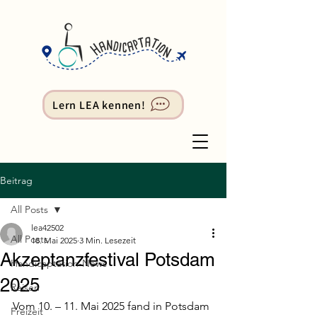
Lern LEA kennen!
Beitrag
All Posts
lea42502
All Posts
18. Mai 2025
3 Min. Lesezeit
Akzeptanzfestival Potsdam
Handicaptation-News
2025
Reisen
Vom 10. – 11. Mai 2025 fand in Potsdam 
Freizeit