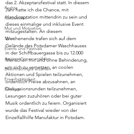
das 2. Akzeptanzfestival statt. In diesem 
Rechte
Jahr hatte ich die Chance, mit 
Handicaptation mittendrin zu sein und 
Netzwerken
dieses einmalige und inklusive Event 
Mut und Motivation
mitzugestalten. An diesem 
Sport
Wochenende trafen sich auf dem 
Gelände des Potsdamer Waschhauses 
Events und Festivals
in der Schiffbauergasse bis zu 12.000 
Assistent*innen erzählen
Menschen mit und ohne Behinderung, 
um sich zu vernetzen, an coolen 
Beeinträchtigte erzählen
Aktionen und Spielen teilzunehmen, 
Erwerbstätigkeit
ordentlich Preise abzusahnen, an 
Diskussionsrunden teilzunehmen, 
Filmtipp
Lesungen zuzuhören oder bei guter 
Musik ordentlich zu feiern. Organisiert 
wurde das Festival wieder von der 
Einzelfallhilfe Manufaktur in Potsdam.