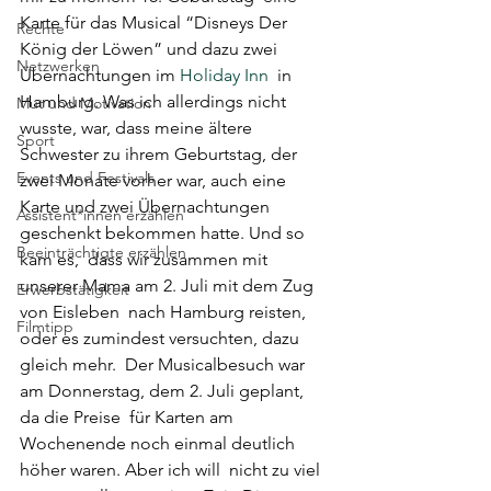
Karte für das Musical “Disneys Der 
Rechte
König der Löwen” und dazu zwei  
Netzwerken
Übernachtungen im 
Holiday Inn
  in 
Hamburg. Was ich allerdings nicht 
Mut und Motivation
wusste, war, dass meine ältere  
Sport
Schwester zu ihrem Geburtstag, der 
Events und Festivals
zwei Monate vorher war, auch eine  
Karte und zwei Übernachtungen 
Assistent*innen erzählen
geschenkt bekommen hatte. Und so 
Beeinträchtigte erzählen
kam es,  dass wir zusammen mit 
unserer Mama am 2. Juli mit dem Zug 
Erwerbstätigkeit
von Eisleben  nach Hamburg reisten, 
Filmtipp
oder es zumindest versuchten, dazu 
gleich mehr.  Der Musicalbesuch war 
am Donnerstag, dem 2. Juli geplant, 
da die Preise  für Karten am 
Wochenende noch einmal deutlich 
höher waren. Aber ich will  nicht zu viel 