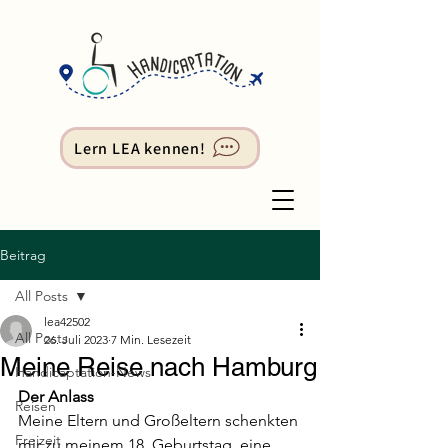
Lern LEA kennen!
Beitrag
All Posts
lea42502
All Posts
26. Juli 2023
7 Min. Lesezeit
Meine Reise nach Hamburg
Handicaptation-News
Der Anlass 
Reisen
Meine Eltern und Großeltern schenkten 
Freizeit
mir zu meinem 18. Geburtstag  eine 