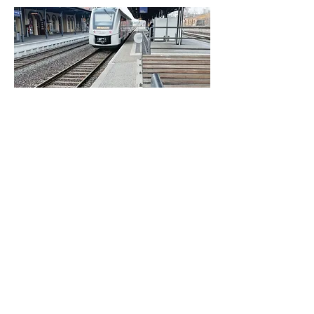
Bahn
Die Bahnen – es gibt sie in
verschiedenen Formen: S-Bahn, U-Bahn,
Straßenbahn, Regionalbahn, IC, ICE und
viele mehr. Und genauso verschieden
sind diese Anbieter für Menschen mit
Handicap auch geeignet. Welches